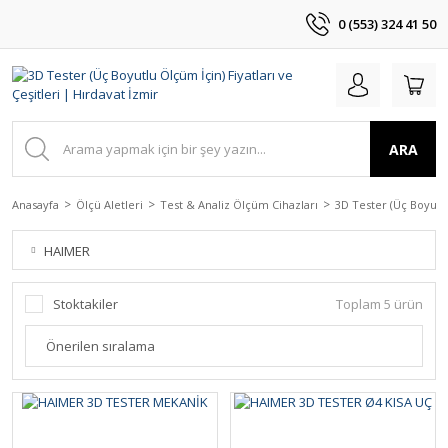
0 (553) 324 41 50
ARA
Anasayfa
Ölçü Aletleri
Test & Analiz Ölçüm Cihazları
3D Tester (Üç Boyutl
HAIMER
Stoktakiler
Toplam 5 ürün