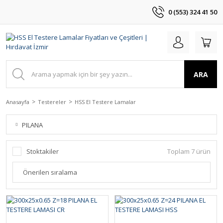
0 (553) 324 41 50
ARA
Anasayfa
Testereler
HSS El Testere Lamalar
PILANA
Stoktakiler
Toplam 7 ürün