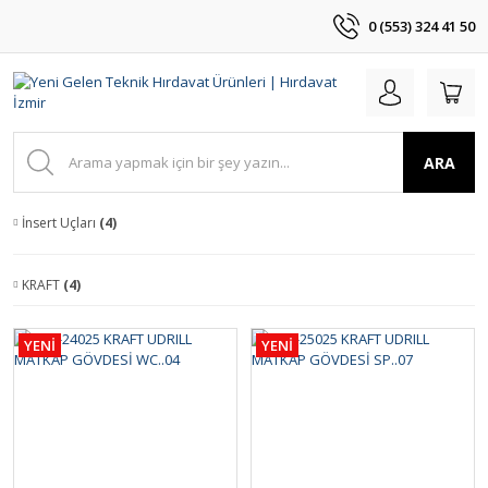
0 (553) 324 41 50
ARA
İnsert Uçları
(4)
KRAFT
(4)
YENİ
YENİ