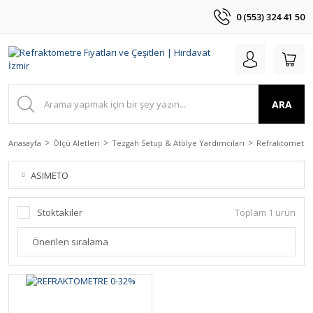
0 (553) 324 41 50
ARA
Anasayfa
Ölçü Aletleri
Tezgah Setup & Atölye Yardımcıları
Refraktometre
ASIMETO
Stoktakiler
Toplam 1 ürün