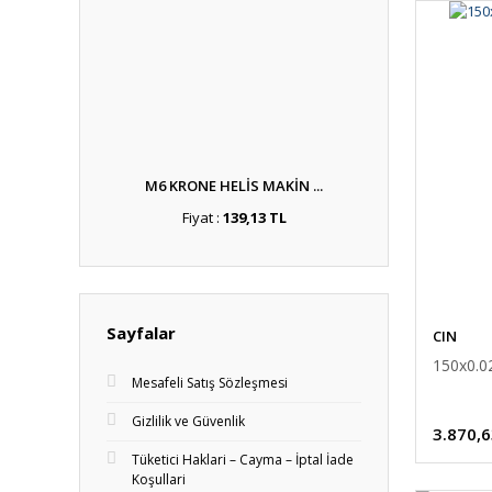
M6 KRONE HELİS MAKİN ...
Fiyat :
139,13 TL
Sayfalar
CIN
150x0.
Mesafeli Satış Sözleşmesi
Gizlilik ve Güvenlik
3.870,6
Tüketici Haklari – Cayma – İptal İade
Koşullari