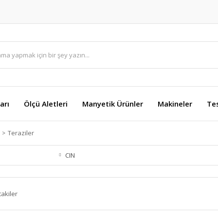
arı
Ölçü Aletleri
Manyetik Ürünler
Makineler
Te
Teraziler
CIN
takiler