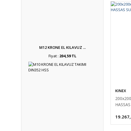
M12 KRONE EL KILAVUZ ...
Fiyat :
204,59 TL
KINEX
200x20
HASSAS 
19.267