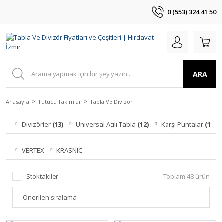
0 (553) 324 41 50
ARA
Anasayfa
Tutucu Takımlar
Tabla Ve Divizör
Divizörler
(13)
Üniversal Açılı Tabla
(12)
Karşı Puntalar
(11)
VERTEX
KRASNIC
Stoktakiler
Toplam 48 ürün