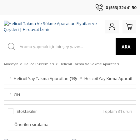
0 (553) 324 41 50
ARA
Anasayfa
Helicoil Sistemleri
Helicoil Takma Ve Sökme Aparatları
Helicoil Yay Takma Aparatları
(19)
Helicoil Yay Kırma Aparatları
(
CIN
Stoktakiler
Toplam 31 ürün