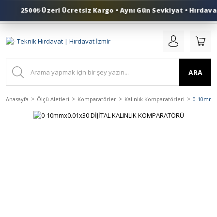
2500₺ Üzeri Ücretsiz Kargo • Aynı Gün Sevkiyat • Hırdavat
0 (553) 324 41 50
ARA
Anasayfa
Ölçü Aletleri
Komparatörler
Kalınlık Komparatörleri
0-10mmx0