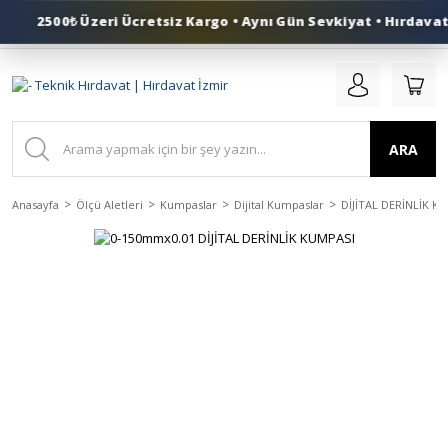
2500₺ Üzeri Ücretsiz Kargo • Aynı Gün Sevkiyat • Hırdavat 
0 (553) 324 41 50
ARA
Anasayfa
Ölçü Aletleri
Kumpaslar
Dijital Kumpaslar
DİJİTAL DERİNLİK K