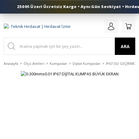
2500₺ Üzeri Ücretsiz Kargo • Aynı Gün Sevkiyat • Hırdav
0 (553) 324 41 50
ARA
Anasayfa
Ölçü Aletleri
Kumpaslar
Dijital Kumpaslar
IP67 (SU GEÇİRMEZ