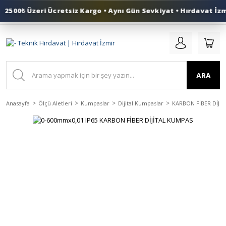
2500₺ Üzeri Ücretsiz Kargo • Aynı Gün Sevkiyat • Hırdavat İzmi
0 (553) 324 41 50
ARA
Anasayfa
Ölçü Aletleri
Kumpaslar
Dijital Kumpaslar
KARBON FİBER DİJİ