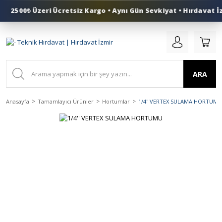
2500₺ Üzeri Ücretsiz Kargo • Aynı Gün Sevkiyat • Hırdavat İz
0 (553) 324 41 50
ARA
Anasayfa
Tamamlayıcı Ürünler
Hortumlar
1/4'' VERTEX SULAMA HORTUMU