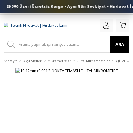
2500₺ Üzeri Ücretsiz Kargo • Aynı Gün Sevkiyat • Hırdavat İz
0 (553) 324 41 50
ARA
Anasayfa
Ölçü Aletleri
Mikrometreler
Dijital Mikrometreler
DİJİTAL Ü