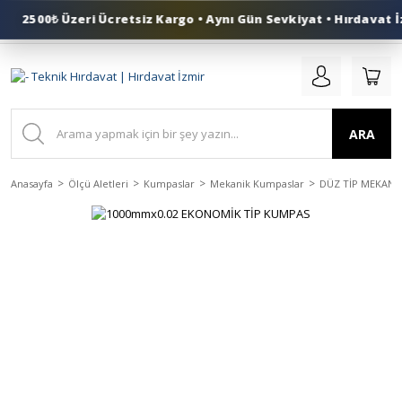
2500₺ Üzeri Ücretsiz Kargo • Aynı Gün Sevkiyat • Hırdavat İz
0 (553) 324 41 50
ARA
Anasayfa
Ölçü Aletleri
Kumpaslar
Mekanik Kumpaslar
DÜZ TİP MEKANİ