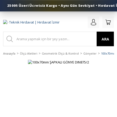
2500₺ Üzeri Ücretsiz Kargo • Aynı Gün Sevkiyat • Hırdavat İ
0 (553) 324 41 50
ARA
Anasayfa
Ölçü Aletleri
Geometrik Ölçü & Kontrol
Gönyeler
100x70mm 