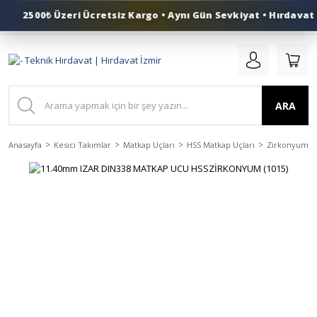
2500₺ Üzeri Ücretsiz Kargo • Aynı Gün Sevkiyat • Hırdavat İ
0 (553) 324 41 50
ARA
Anasayfa
Kesici Takımlar
Matkap Uçları
HSS Matkap Uçları
Zirkonyum İç