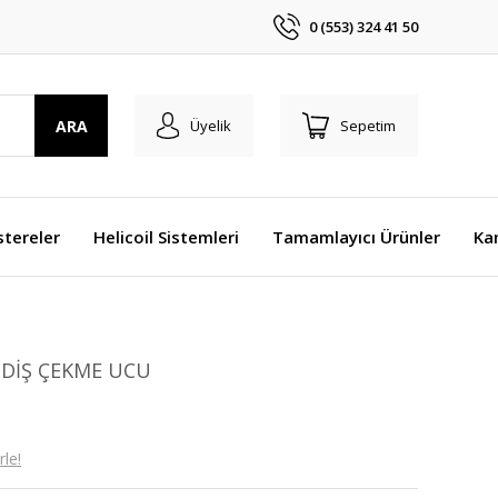
0 (553) 324 41 50
ARA
Üyelik
Sepetim
stereler
Helicoil Sistemleri
Tamamlayıcı Ürünler
Ka
 DİŞ ÇEKME UCU
le!