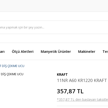
arı
Ölçü Aletleri
Manyetik Ürünler
Makineler
Te
T DİŞ ÇEKME UCU
KRAFT
11NR A60 KR1220 KRAFT
357,87 TL
*357,87 TL den başlayan taksitler