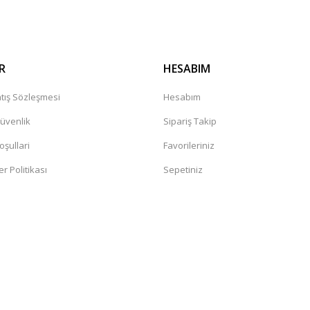
R
HESABIM
tış Sözleşmesi
Hesabım
Güvenlik
Sipariş Takip
oşullari
Favorileriniz
er Politikası
Sepetiniz