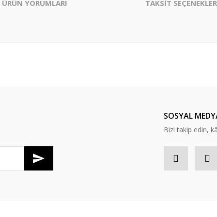
ÜRÜN YORUMLARI
TAKSİT SEÇENEKLER
er konularda yetersiz gördüğünüz noktaları öneri formunu kullanarak tarafım
Bu ürüne ilk yorumu siz yapın!
Yorum Yaz
SOSYAL MEDY
Bizi takip edin, kâr
Gönder