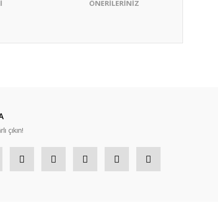
İ
ÖNERİLERİNİZ
ıza iletebilirsiniz.
A
lı çıkın!