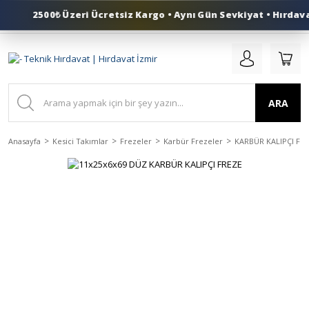
2500₺ Üzeri Ücretsiz Kargo • Aynı Gün Sevkiyat • Hırdava
0 (553) 324 41 50
ARA
Anasayfa
Kesici Takımlar
Frezeler
Karbür Frezeler
KARBÜR KALIPÇI FR