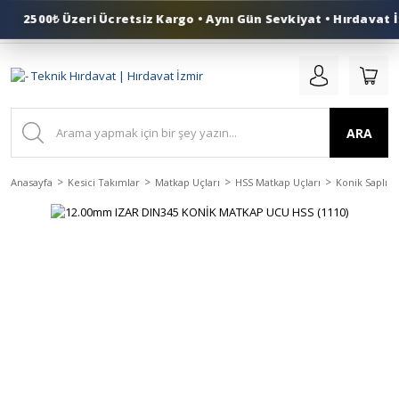
2500₺ Üzeri Ücretsiz Kargo • Aynı Gün Sevkiyat • Hırdavat İ
0 (553) 324 41 50
ARA
Anasayfa
Kesici Takımlar
Matkap Uçları
HSS Matkap Uçları
Konik Saplı H