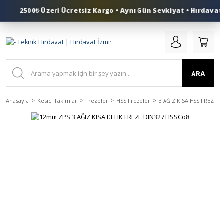
2500₺ Üzeri Ücretsiz Kargo • Aynı Gün Sevkiyat • Hırdavat 
0 (553) 324 41 50
ARA
Anasayfa
Kesici Takımlar
Frezeler
HSS Frezeler
3 AĞIZ KISA HSS FREZE