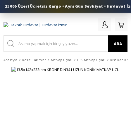
2500₺ Üzeri Ücretsiz Kargo • Aynı Gün Sevkiyat • Hırdavat İzm
0 (553) 324 41 50
ARA
Anasayfa
Kesici Takımlar
Matkap Uçları
HSS Matkap Uçları
Kısa Konik Sa