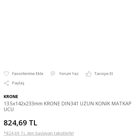
Yorum Yaz
Tavsiye Et
Paylaş
KRONE
13.5x142x233mm KRONE DIN341 UZUN KONİK MATKAP
UCU
824,69 TL
*824,69 TL den başlayan taksitlerle!