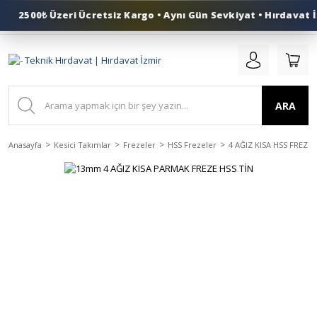
2500₺ Üzeri Ücretsiz Kargo • Aynı Gün Sevkiyat • Hırdavat İ
0 (553) 324 41 50
ARA
Anasayfa
Kesici Takımlar
Frezeler
HSS Frezeler
4 AĞIZ KISA HSS FREZE