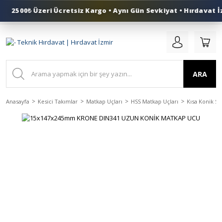
2500₺ Üzeri Ücretsiz Kargo • Aynı Gün Sevkiyat • Hırdavat İz
0 (553) 324 41 50
ARA
Anasayfa
Kesici Takımlar
Matkap Uçları
HSS Matkap Uçları
Kısa Konik Sa