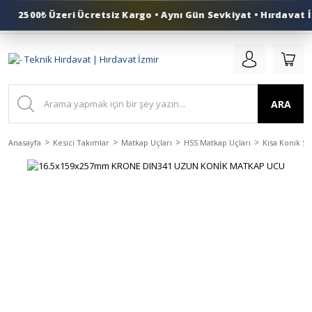
2500₺ Üzeri Ücretsiz Kargo • Aynı Gün Sevkiyat • Hırdavat İ
0 (553) 324 41 50
ARA
Anasayfa
Kesici Takımlar
Matkap Uçları
HSS Matkap Uçları
Kısa Konik Sa