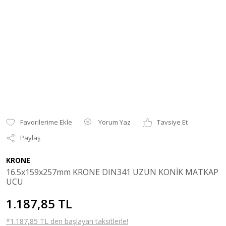
Yorum Yaz
Tavsiye Et
Paylaş
KRONE
16.5x159x257mm KRONE DIN341 UZUN KONİK MATKAP
UCU
1.187,85 TL
*1.187,85 TL den başlayan taksitlerle!