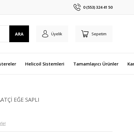
0 (553) 324 41 50
ARA
Üyelik
Sepetim
stereler
Helicoil Sistemleri
Tamamlayıcı Ürünler
Ka
TÇİ EĞE SAPLI
le!