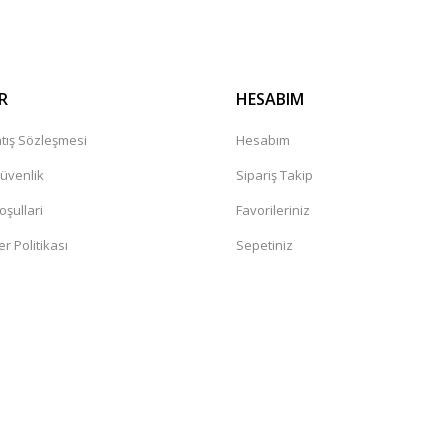
R
HESABIM
tış Sözleşmesi
Hesabım
Güvenlik
Sipariş Takip
oşullari
Favorileriniz
er Politikası
Sepetiniz