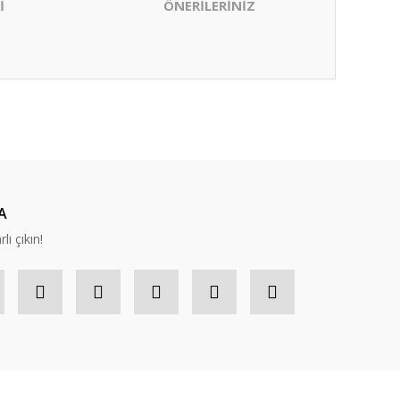
İ
ÖNERİLERİNİZ
ıza iletebilirsiniz.
A
lı çıkın!