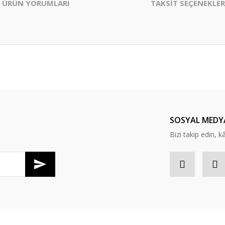
ÜRÜN YORUMLARI
TAKSİT SEÇENEKLER
er konularda yetersiz gördüğünüz noktaları öneri formunu kullanarak tarafım
Bu ürüne ilk yorumu siz yapın!
Yorum Yaz
SOSYAL MEDY
Bizi takip edin, kâr
Gönder