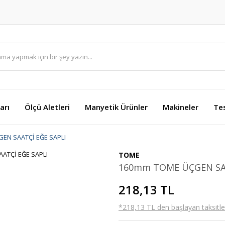
arı
Ölçü Aletleri
Manyetik Ürünler
Makineler
Te
EN SAATÇİ EĞE SAPLI
TOME
160mm TOME ÜÇGEN SAA
218,13 TL
*218,13 TL den başlayan taksitler