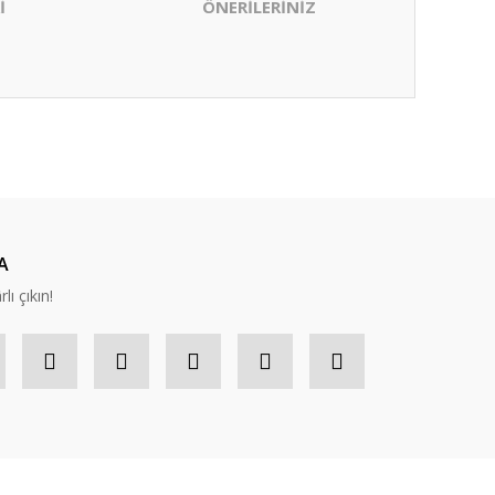
İ
ÖNERİLERİNİZ
ıza iletebilirsiniz.
A
lı çıkın!