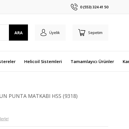
0 (553) 324 41 50
ARA
Üyelik
Sepetim
stereler
Helicoil Sistemleri
Tamamlayıcı Ürünler
Ka
UN PUNTA MATKABI HSS (9318)
erle!