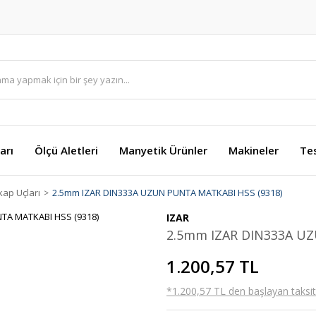
arı
Ölçü Aletleri
Manyetik Ürünler
Makineler
Te
ap Uçları
2.5mm IZAR DIN333A UZUN PUNTA MATKABI HSS (9318)
IZAR
2.5mm IZAR DIN333A UZ
1.200,57 TL
*1.200,57 TL den başlayan taksitl