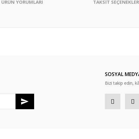
ÜRÜN YORUMLARI
TAKSİT SEÇENEKLER
er konularda yetersiz gördüğünüz noktaları öneri formunu kullanarak tarafım
Bu ürüne ilk yorumu siz yapın!
Yorum Yaz
SOSYAL MEDY
Bizi takip edin, kâr
Gönder