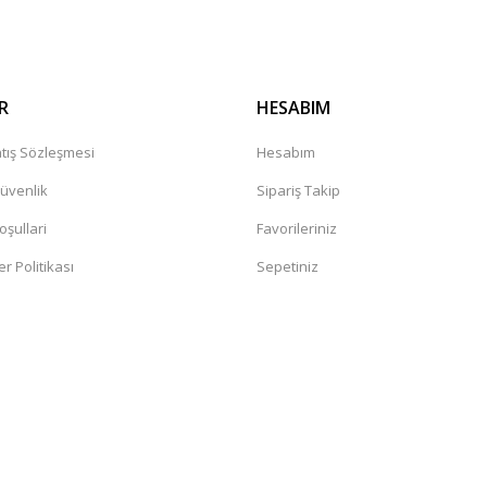
R
HESABIM
tış Sözleşmesi
Hesabım
Güvenlik
Sipariş Takip
oşullari
Favorileriniz
er Politikası
Sepetiniz