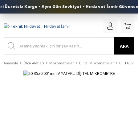
 Ücretsiz Kargo • Aynı Gün Sevkiyat • Hırdavat İzmir Güvencesi
0 (553) 324 41 50
ARA
Anasayfa
Ölçü Aletleri
Mikrometreler
Dijital Mikrometreler
DİJİTAL V 