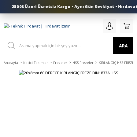
2500₺ Üzeri Ücretsiz Kargo • Aynı Gün Sevkiyat • Hırdavat 
0 (553) 324 41 50
ARA
Anasayfa
Kesici Takımlar
Frezeler
HSS Frezeler
KIRLANGIÇ HSS FREZEL