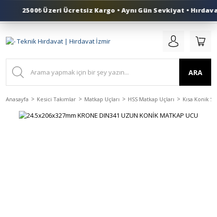
2500₺ Üzeri Ücretsiz Kargo • Aynı Gün Sevkiyat • Hırdavat
0 (553) 324 41 50
ARA
Anasayfa
Kesici Takımlar
Matkap Uçları
HSS Matkap Uçları
Kısa Konik Sa