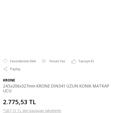
Yorum Yaz
Tavsiye Et
Paylaş
KRONE
24.5x206x327mm KRONE DIN341 UZUN KONİK MATKAP
UCU
2.775,53 TL
*287,15 TL den başlayan taksitlerle!