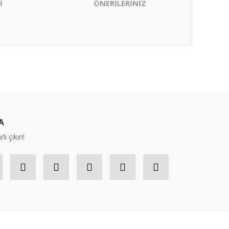
İ
ÖNERİLERİNİZ
ıza iletebilirsiniz.
A
lı çıkın!