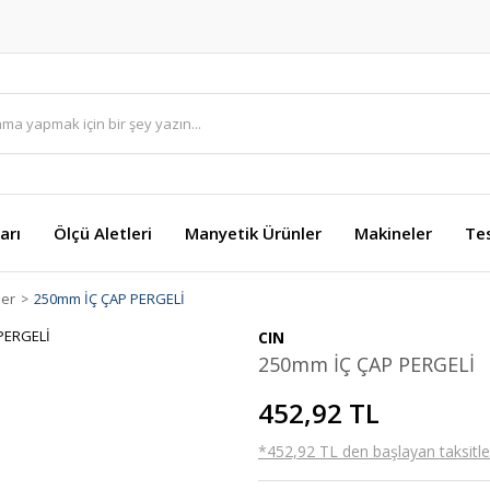
arı
Ölçü Aletleri
Manyetik Ürünler
Makineler
Te
ler
250mm İÇ ÇAP PERGELİ
CIN
250mm İÇ ÇAP PERGELİ
452,92 TL
*452,92 TL den başlayan taksitler