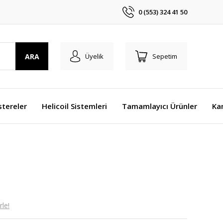
0 (553) 324 41 50
ARA
Üyelik
Sepetim
stereler
Helicoil Sistemleri
Tamamlayıcı Ürünler
Ka
le!