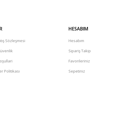
R
HESABIM
tış Sözleşmesi
Hesabım
Güvenlik
Sipariş Takip
oşullari
Favorileriniz
er Politikası
Sepetiniz