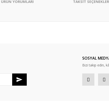
ÜRÜN YORUMLARI
TAKSİT SEÇENEKLER
er konularda yetersiz gördüğünüz noktaları öneri formunu kullanarak tarafım
Bu ürüne ilk yorumu siz yapın!
Yorum Yaz
SOSYAL MEDY
Bizi takip edin, kâr
Gönder