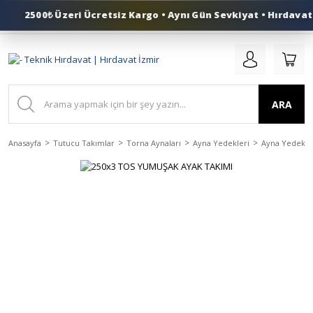
2500₺ Üzeri Ücretsiz Kargo • Aynı Gün Sevkiyat • Hırdavat 
0 (553) 324 41 50
ARA
Anasayfa
Tutucu Takımlar
Torna Aynaları
Ayna Yedekleri
Ayna Yedek Ay