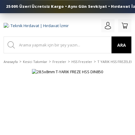
2500₺ Üzeri Ücretsiz Kargo • Aynı Gün Sevkiyat • Hırdavat İz
0 (553) 324 41 50
ARA
Anasayfa
Kesici Takımlar
Frezeler
HSS Frezeler
T YARIK HSS FREZELER