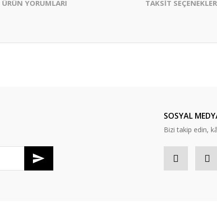
ÜRÜN YORUMLARI
TAKSİT SEÇENEKLER
er konularda yetersiz gördüğünüz noktaları öneri formunu kullanarak tarafım
Bu ürüne ilk yorumu siz yapın!
Yorum Yaz
SOSYAL MEDY
Bizi takip edin, kâr
Gönder