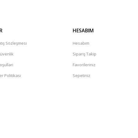
R
HESABIM
tış Sözleşmesi
Hesabım
Güvenlik
Sipariş Takip
oşullari
Favorileriniz
er Politikası
Sepetiniz