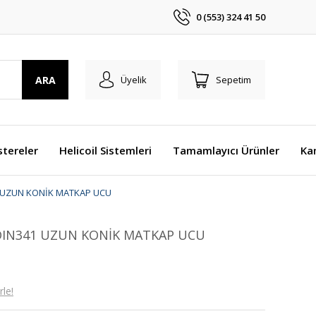
0 (553) 324 41 50
ARA
Üyelik
Sepetim
stereler
Helicoil Sistemleri
Tamamlayıcı Ürünler
Ka
 UZUN KONİK MATKAP UCU
DIN341 UZUN KONİK MATKAP UCU
le!