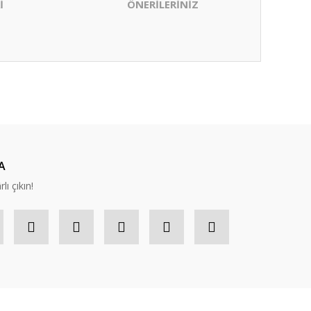
İ
ÖNERİLERİNİZ
ıza iletebilirsiniz.
A
lı çıkın!