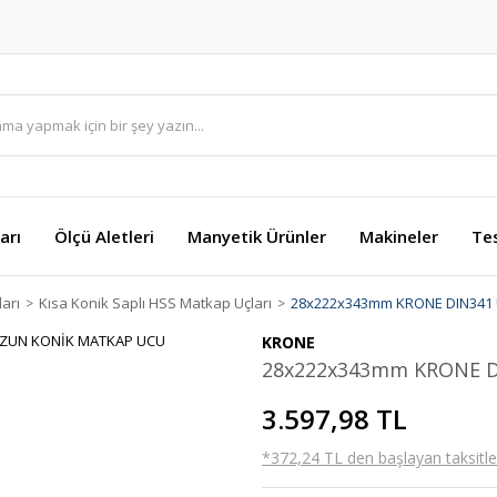
arı
Ölçü Aletleri
Manyetik Ürünler
Makineler
Te
arı
Kısa Konik Saplı HSS Matkap Uçları
28x222x343mm KRONE DIN341
KRONE
28x222x343mm KRONE 
3.597,98 TL
*372,24 TL den başlayan taksitler