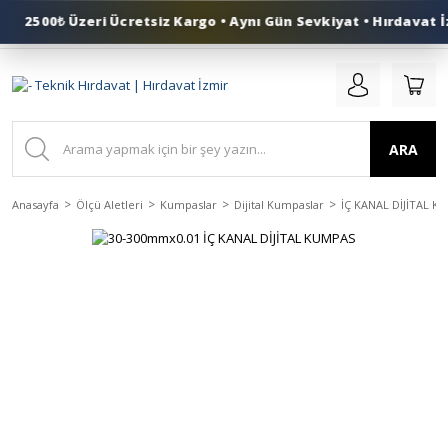
2500₺ Üzeri Ücretsiz Kargo • Aynı Gün Sevkiyat • Hırdavat İz
0 (553) 324 41 50
ARA
Anasayfa
Ölçü Aletleri
Kumpaslar
Dijital Kumpaslar
İÇ KANAL DİJİTAL K