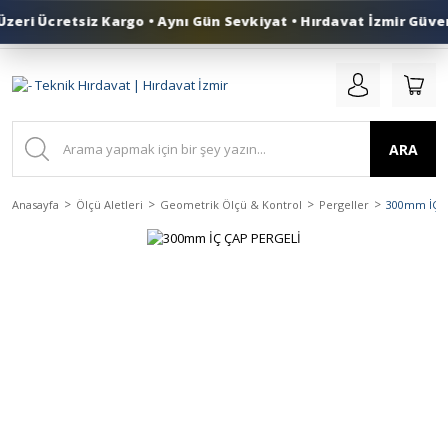
eri Ücretsiz Kargo • Aynı Gün Sevkiyat • Hırdavat İzmir Güven
0 (553) 324 41 50
ARA
Anasayfa
Ölçü Aletleri
Geometrik Ölçü & Kontrol
Pergeller
300mm İÇ Ç