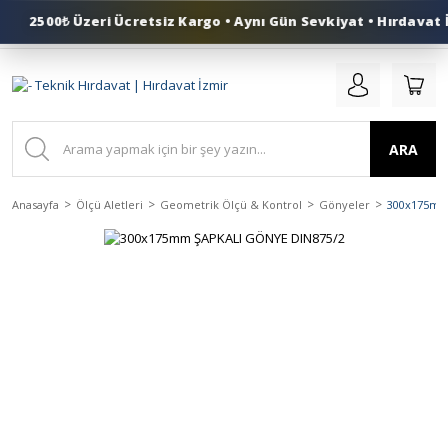
2500₺ Üzeri Ücretsiz Kargo • Aynı Gün Sevkiyat • Hırdavat İ
0 (553) 324 41 50
ARA
Anasayfa
Ölçü Aletleri
Geometrik Ölçü & Kontrol
Gönyeler
300x175mm