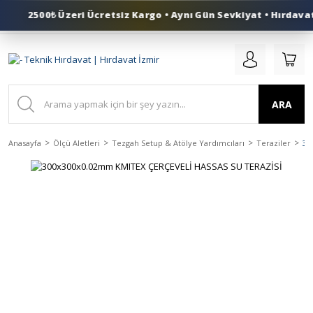
2500₺ Üzeri Ücretsiz Kargo • Aynı Gün Sevkiyat • Hırdavat 
0 (553) 324 41 50
ARA
Anasayfa
Ölçü Aletleri
Tezgah Setup & Atölye Yardımcıları
Teraziler
30