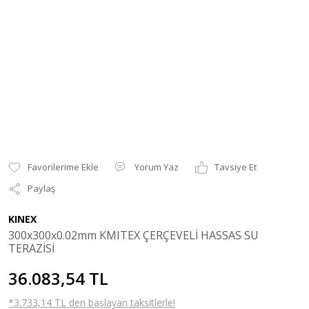
Yorum Yaz
Tavsiye Et
Paylaş
KINEX
300x300x0.02mm KMITEX ÇERÇEVELİ HASSAS SU
TERAZİSİ
36.083,54 TL
*3.733,14 TL den başlayan taksitlerle!