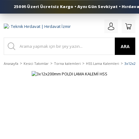
2500₺ Üzeri Ücretsiz Kargo • Aynı Gün Sevkiyat • Hırdavat
0 (553) 324 41 50
ARA
Anasayfa
Kesici Takımlar
Torna kalemleri
HSS Lama Kalemleri
3x12x20