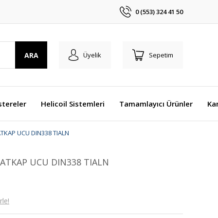
0 (553) 324 41 50
ARA
Üyelik
Sepetim
stereler
Helicoil Sistemleri
Tamamlayıcı Ürünler
Ka
TKAP UCU DIN338 TIALN
ATKAP UCU DIN338 TIALN
le!