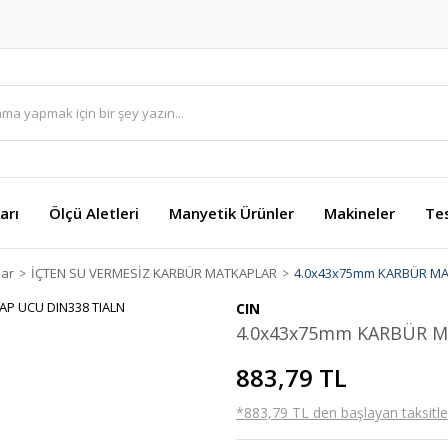
arı
Ölçü Aletleri
Manyetik Ürünler
Makineler
Te
lar
İÇTEN SU VERMESİZ KARBÜR MATKAPLAR
4.0x43x75mm KARBÜR MA
CIN
4.0x43x75mm KARBÜR M
883,79 TL
*883,79 TL den başlayan taksitler