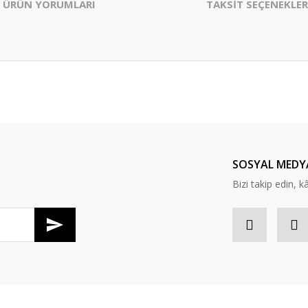
ÜRÜN YORUMLARI
TAKSİT SEÇENEKLER
er konularda yetersiz gördüğünüz noktaları öneri formunu kullanarak tarafım
Bu ürüne ilk yorumu siz yapın!
Yorum Yaz
SOSYAL MEDY
Bizi takip edin, kâr
Gönder