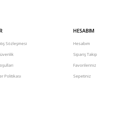
R
HESABIM
tış Sözleşmesi
Hesabım
Güvenlik
Sipariş Takip
oşullari
Favorileriniz
er Politikası
Sepetiniz