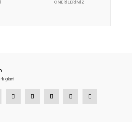
İ
ÖNERİLERİNİZ
ıza iletebilirsiniz.
A
lı çıkın!