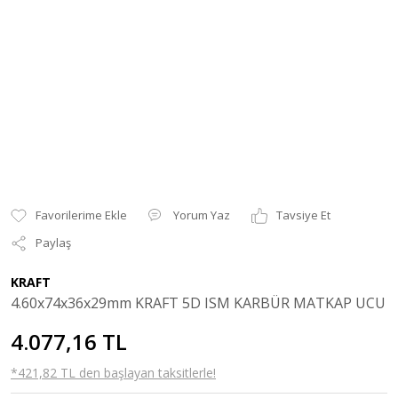
Yorum Yaz
Tavsiye Et
Paylaş
KRAFT
4.60x74x36x29mm KRAFT 5D ISM KARBÜR MATKAP UCU
4.077,16 TL
*421,82 TL den başlayan taksitlerle!