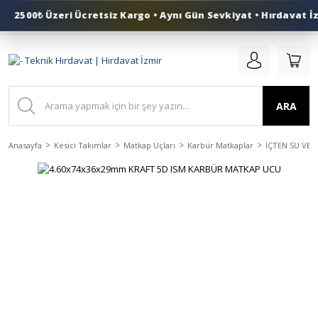
2500₺ Üzeri Ücretsiz Kargo • Aynı Gün Sevkiyat • Hırdavat İz
0 (553) 324 41 50
ARA
Anasayfa
Kesici Takımlar
Matkap Uçları
Karbür Matkaplar
İÇTEN SU VE