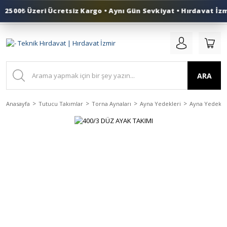
2500₺ Üzeri Ücretsiz Kargo • Aynı Gün Sevkiyat • Hırdavat İzmi
0 (553) 324 41 50
ARA
Anasayfa
Tutucu Takımlar
Torna Aynaları
Ayna Yedekleri
Ayna Yedek Ay