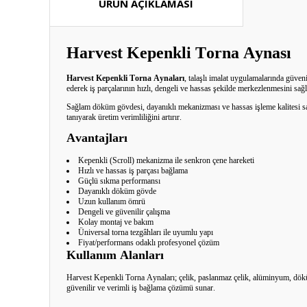
ÜRÜN AÇIKLAMASI
Harvest Kepenkli Torna Aynası
Harvest Kepenkli Torna Aynaları
, talaşlı imalat uygulamalarında güve
ederek iş parçalarının hızlı, dengeli ve hassas şekilde merkezlenmesini sağl
Sağlam döküm gövdesi, dayanıklı mekanizması ve hassas işleme kalitesi saye
tanıyarak üretim verimliliğini artırır.
Avantajları
Kepenkli (Scroll) mekanizma ile senkron çene hareketi
Hızlı ve hassas iş parçası bağlama
Güçlü sıkma performansı
Dayanıklı döküm gövde
Uzun kullanım ömrü
Dengeli ve güvenilir çalışma
Kolay montaj ve bakım
Üniversal torna tezgâhları ile uyumlu yapı
Fiyat/performans odaklı profesyonel çözüm
Kullanım Alanları
Harvest Kepenkli Torna Aynaları; çelik, paslanmaz çelik, alüminyum, döküm 
güvenilir ve verimli iş bağlama çözümü sunar.