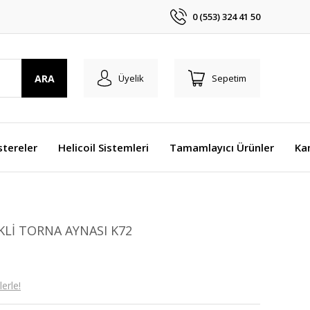
0 (553) 324 41 50
ARA
Üyelik
Sepetim
stereler
Helicoil Sistemleri
Tamamlayıcı Ürünler
Ka
Lİ TORNA AYNASI K72
erle!