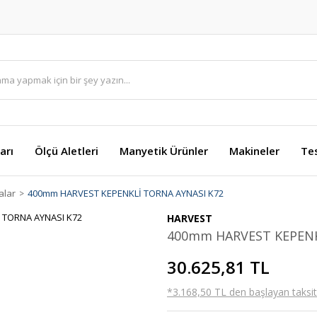
arı
Ölçü Aletleri
Manyetik Ürünler
Makineler
Te
alar
400mm HARVEST KEPENKLİ TORNA AYNASI K72
HARVEST
400mm HARVEST KEPENK
30.625,81 TL
*3.168,50 TL den başlayan taksitl