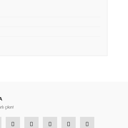
ıza iletebilirsiniz.
A
lı çıkın!