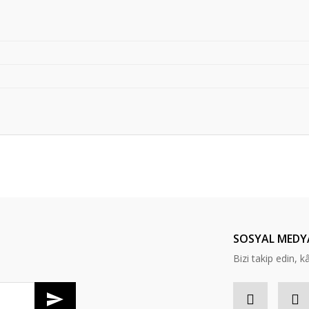
er konularda yetersiz gördüğünüz noktaları öneri formunu kullanarak tarafım
Bu ürüne ilk yorumu siz yapın!
Yorum Yaz
SOSYAL MEDY
Bizi takip edin, kâr