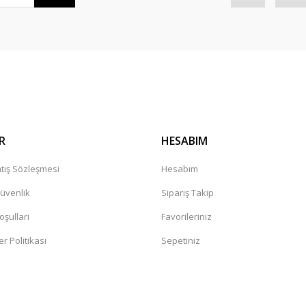
Gönder
R
HESABIM
tış Sözleşmesi
Hesabım
Güvenlik
Sipariş Takip
oşullari
Favorileriniz
er Politikası
Sepetiniz