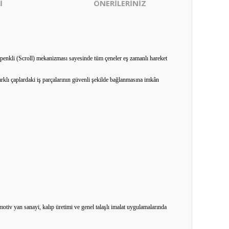
İ
ÖNERİLERİNİZ
epenkli (Scroll) mekanizması sayesinde tüm çeneler eş zamanlı hareket
rklı çaplardaki iş parçalarının güvenli şekilde bağlanmasına imkân
tiv yan sanayi, kalıp üretimi ve genel talaşlı imalat uygulamalarında