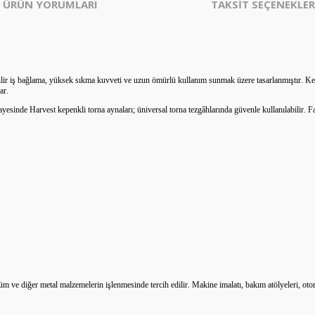
ÜRÜN YORUMLARI
TAKSİT SEÇENEKLER
nilir iş bağlama, yüksek sıkma kuvveti ve uzun ömürlü kullanım sunmak üzere tasarlanmıştır. K
ar.
sinde Harvest kepenkli torna aynaları; üniversal torna tezgâhlarında güvenle kullanılabilir. Fa
ve diğer metal malzemelerin işlenmesinde tercih edilir. Makine imalatı, bakım atölyeleri, otomo