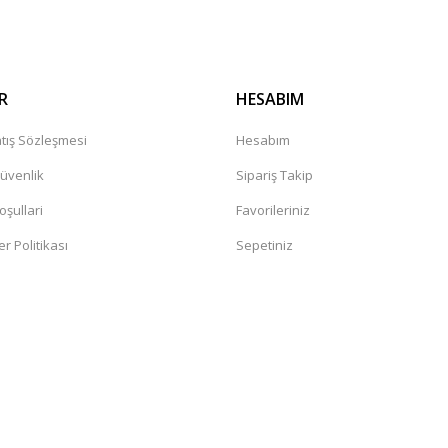
R
HESABIM
tış Sözleşmesi
Hesabım
Güvenlik
Sipariş Takip
oşullari
Favorileriniz
er Politikası
Sepetiniz