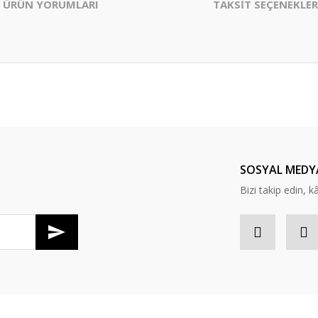
ÜRÜN YORUMLARI
TAKSİT SEÇENEKLER
er konularda yetersiz gördüğünüz noktaları öneri formunu kullanarak tarafım
Bu ürüne ilk yorumu siz yapın!
Yorum Yaz
SOSYAL MEDY
Bizi takip edin, kâr
Gönder