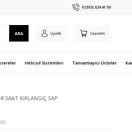
0 (553) 324 41 50
ARA
Üyelik
Sepetim
stereler
Helicoil Sistemleri
Tamamlayıcı Ürünler
Ka
 SAAT KIRLANGIÇ SAP
le!