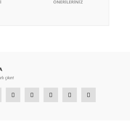
İ
ÖNERİLERİNİZ
ıza iletebilirsiniz.
A
lı çıkın!