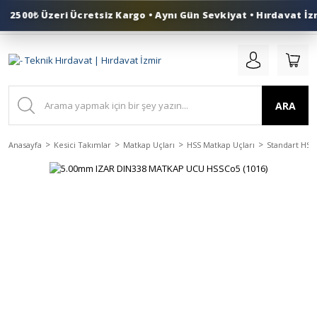
2500₺ Üzeri Ücretsiz Kargo • Aynı Gün Sevkiyat • Hırdavat İzm
0 (553) 324 41 50
ARA
Anasayfa
Kesici Takımlar
Matkap Uçları
HSS Matkap Uçları
Standart HSS