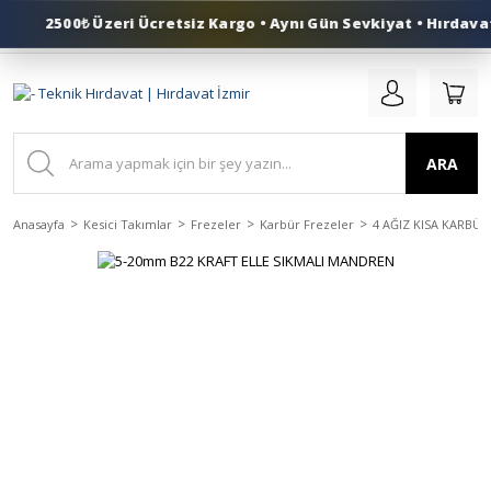
2500₺ Üzeri Ücretsiz Kargo • Aynı Gün Sevkiyat • Hırdavat
0 (553) 324 41 50
ARA
Anasayfa
Kesici Takımlar
Frezeler
Karbür Frezeler
4 AĞIZ KISA KARBÜR