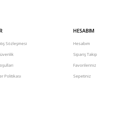
R
HESABIM
tış Sözleşmesi
Hesabım
Güvenlik
Sipariş Takip
oşullari
Favorileriniz
er Politikası
Sepetiniz