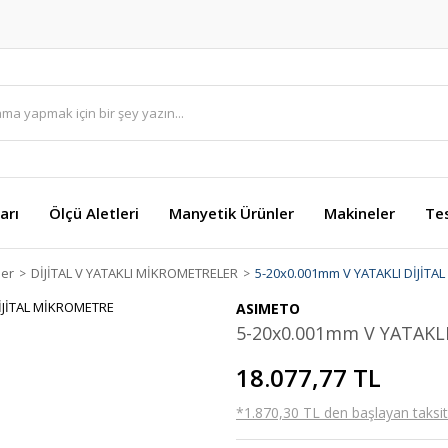
arı
Ölçü Aletleri
Manyetik Ürünler
Makineler
Te
ler
DİJİTAL V YATAKLI MİKROMETRELER
5-20x0.001mm V YATAKLI DİJİT
ASIMETO
5-20x0.001mm V YATAKL
18.077,77 TL
*1.870,30 TL den başlayan taksitl