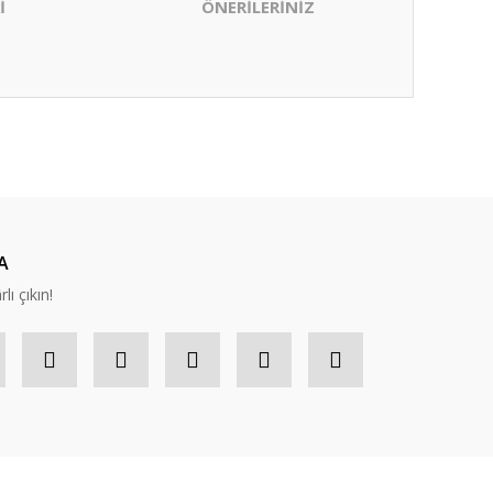
İ
ÖNERİLERİNİZ
ıza iletebilirsiniz.
A
lı çıkın!