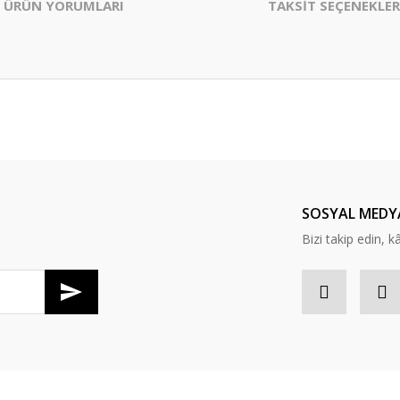
ÜRÜN YORUMLARI
TAKSİT SEÇENEKLER
er konularda yetersiz gördüğünüz noktaları öneri formunu kullanarak tarafım
Bu ürüne ilk yorumu siz yapın!
Yorum Yaz
SOSYAL MEDY
Bizi takip edin, kâr
Gönder