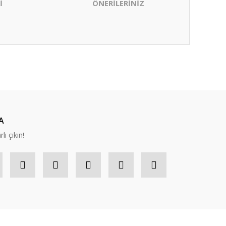
İ
ÖNERİLERİNİZ
ıza iletebilirsiniz.
A
lı çıkın!