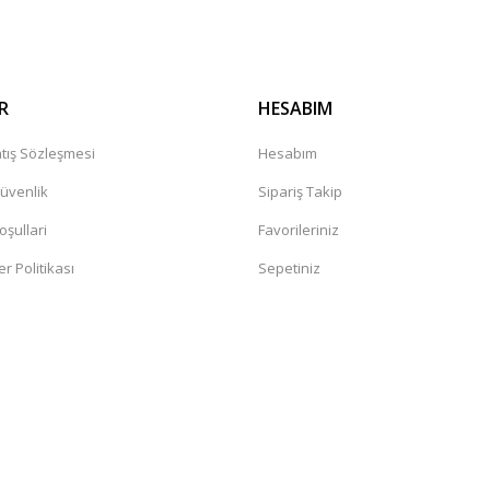
R
HESABIM
tış Sözleşmesi
Hesabım
Güvenlik
Sipariş Takip
oşullari
Favorileriniz
er Politikası
Sepetiniz