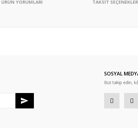
ÜRÜN YORUMLARI
TAKSİT SEÇENEKLER
er konularda yetersiz gördüğünüz noktaları öneri formunu kullanarak tarafım
Bu ürüne ilk yorumu siz yapın!
Yorum Yaz
SOSYAL MEDY
Bizi takip edin, kâr
Gönder