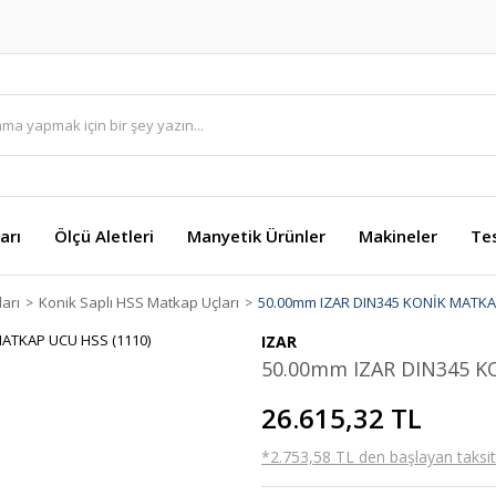
arı
Ölçü Aletleri
Manyetik Ürünler
Makineler
Te
arı
Konik Saplı HSS Matkap Uçları
50.00mm IZAR DIN345 KONİK MATKA
IZAR
50.00mm IZAR DIN345 K
26.615,32 TL
*2.753,58 TL den başlayan taksitl