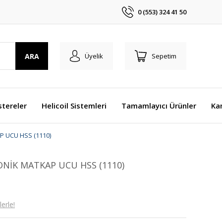
0 (553) 324 41 50
ARA
Üyelik
Sepetim
stereler
Helicoil Sistemleri
Tamamlayıcı Ürünler
Ka
P UCU HSS (1110)
ONİK MATKAP UCU HSS (1110)
erle!