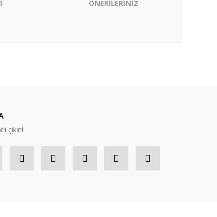
İ
ÖNERİLERİNİZ
ıza iletebilirsiniz.
A
lı çıkın!