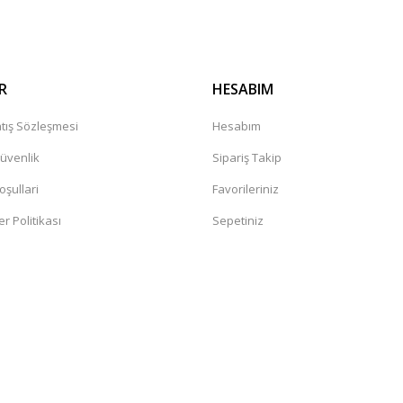
R
HESABIM
tış Sözleşmesi
Hesabım
Güvenlik
Sipariş Takip
oşullari
Favorileriniz
er Politikası
Sepetiniz