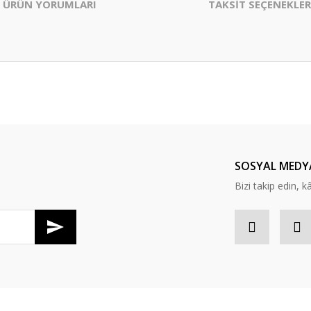
ÜRÜN YORUMLARI
TAKSİT SEÇENEKLER
er konularda yetersiz gördüğünüz noktaları öneri formunu kullanarak tarafım
Bu ürüne ilk yorumu siz yapın!
Yorum Yaz
SOSYAL MEDY
Bizi takip edin, kâr
Gönder