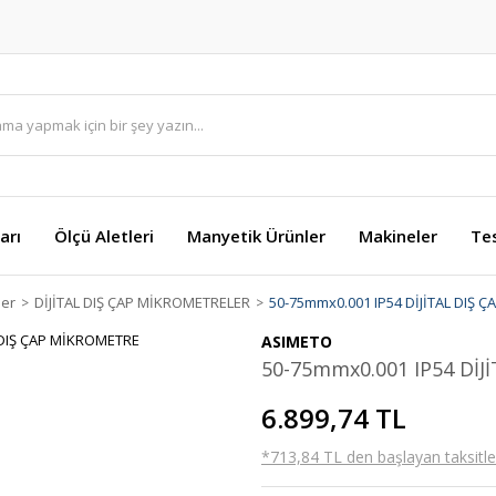
arı
Ölçü Aletleri
Manyetik Ürünler
Makineler
Te
ler
DİJİTAL DIŞ ÇAP MİKROMETRELER
50-75mmx0.001 IP54 DİJİTAL DIŞ 
ASIMETO
50-75mmx0.001 IP54 DİJ
6.899,74 TL
*713,84 TL den başlayan taksitler