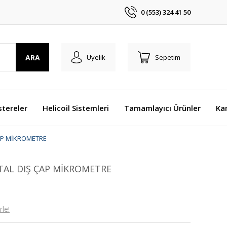
0 (553) 324 41 50
ARA
Üyelik
Sepetim
stereler
Helicoil Sistemleri
Tamamlayıcı Ürünler
Ka
ÇAP MİKROMETRE
İTAL DIŞ ÇAP MİKROMETRE
le!