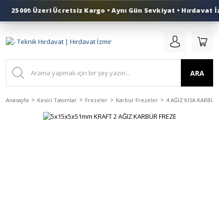
2500₺ Üzeri Ücretsiz Kargo • Aynı Gün Sevkiyat • Hırdavat İz
0 (553) 324 41 50
ARA
Anasayfa
Kesici Takımlar
Frezeler
Karbür Frezeler
4 AĞIZ KISA KARBÜR