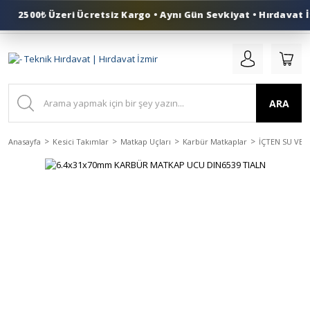
2500₺ Üzeri Ücretsiz Kargo • Aynı Gün Sevkiyat • Hırdavat İ
0 (553) 324 41 50
ARA
Anasayfa
Kesici Takımlar
Matkap Uçları
Karbür Matkaplar
İÇTEN SU VE